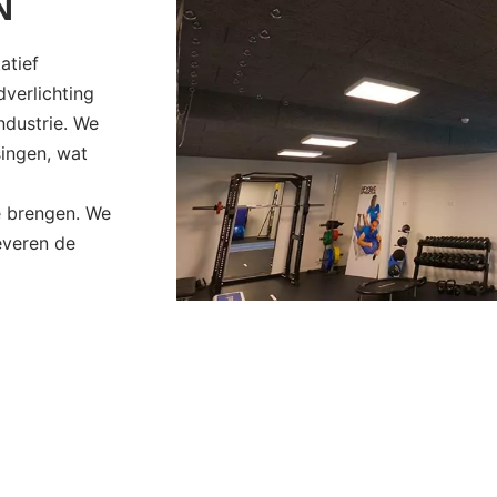
N
atief
verlichting
industrie. We
ingen, wat
e brengen. We
everen de