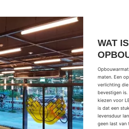
WAT I
OPBO
Opbouwarmature
maten. Een o
verlichting di
bevestigen is.
kiezen voor LE
is dat een stu
levensduur la
geen last van f