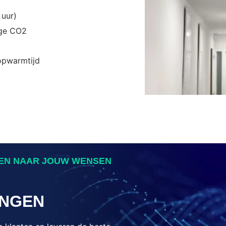
 uur)
age CO2
 opwarmtijd
MEN NAAR JOUW WENSEN
INGEN