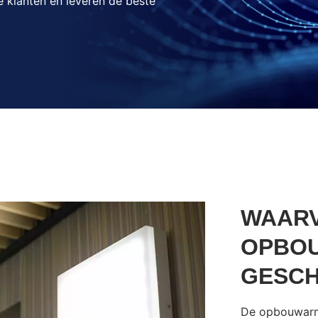
klanten en leveren de beste
WAARV
OPBO
GESCH
De opbouwarma