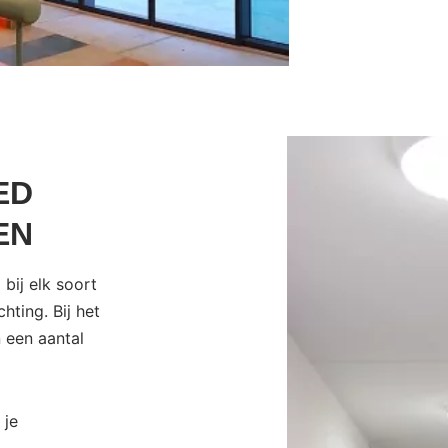
ED
EN
 bij elk soort
hting. Bij het
een aantal
 je