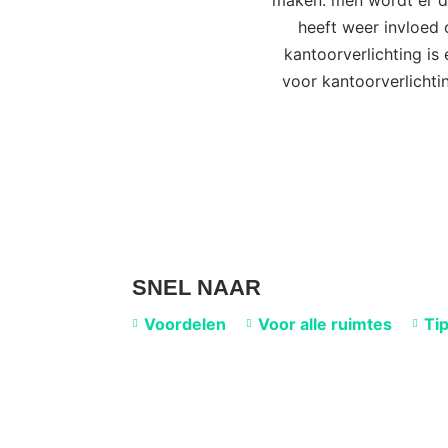
maken: men wordt er di
heeft weer invloed 
kantoorverlichting is 
voor kantoorverlichti
SNEL NAAR
Voordelen
Voor alle ruimtes
Ti