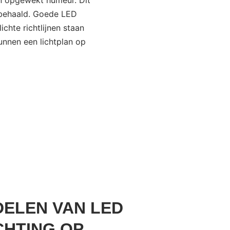
n opgewekt humeur. Dit
n behaald. Goede LED
ichte richtlijnen staan
unnen een lichtplan op
ELEN VAN LED
CHTING OP