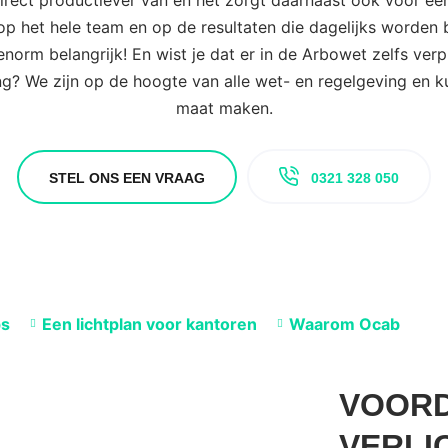
rect productiever van en het zorgt daarnaast ook voor ee
op het hele team en op de resultaten die dagelijks worde
enorm belangrijk! En wist je dat er in de Arbowet zelfs verpl
ng? We zijn op de hoogte van alle wet- en regelgeving en k
maat maken.
STEL ONS EEN VRAAG
0321 328 050
ps
Een lichtplan voor kantoren
Waarom Ocab
VOORD
VERLI