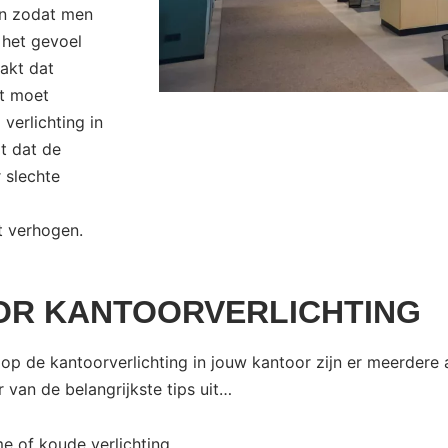
ken zodat men
 het gevoel
akt dat
ht moet
 verlichting in
t dat de
 slechte
it verhogen.
OOR KANTOORVERLICHTING
 op de kantoorverlichting in jouw kantoor zijn er meerder
 van de belangrijkste tips uit…
e of koude verlichting.