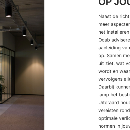
OP JO
Naast de richt
meer aspecten
het installere
Ocab adviseren
aanleiding van
op. Samen met
uit ziet, wat 
wordt en waa
vervolgens alle
Daarbij kunne
lamp het beste
Uiteraard hou
vereisten rond
optimale verli
normen in jou