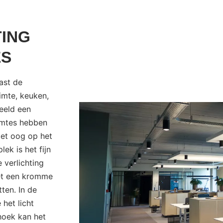
ING
ES
ast de
imte, keuken,
beeld een
imtes hebben
met oog op het
ek is het fijn
 verlichting
met een kromme
ten. In de
 het licht
ehoek kan het