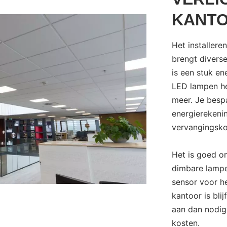
KANT
Het installere
brengt divers
is een stuk en
LED lampen he
meer. Je besp
energierekenin
vervangingsko
Het is goed om
dimbare lampe
sensor voor h
kantoor is blij
aan dan nodig
kosten.