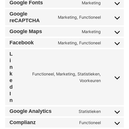
Google Fonts
Marketing
service
Consent
wordpress
to
Google
service
Marketing, Functioneel
Consent
google-
reCAPTCHA
to
fonts
service
Google Maps
Marketing
Consent
google-
to
recaptcha
Facebook
Marketing, Functioneel
service
Consent
google-
to
L
maps
service
facebook
i
n
k
Functioneel, Marketing, Statistieken,
Consent
e
Voorkeuren
to
d
service
I
linkedin
n
Google Analytics
Statistieken
Consent
to
Complianz
Functioneel
service
Consent
google-