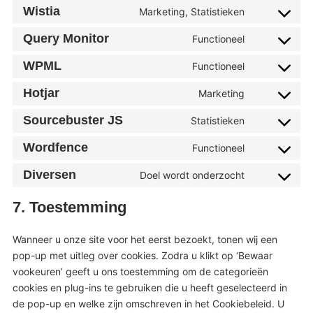
to
analytics
Wistia
Marketing, Statistieken
service
Consent
complianz
to
Query Monitor
Functioneel
service
Consent
wistia
to
WPML
Functioneel
service
Consent
query-
to
monitor
Hotjar
Marketing
service
Consent
wpml
to
Sourcebuster JS
Statistieken
service
Consent
hotjar
to
Wordfence
Functioneel
service
Consent
sourcebuste
to
js
Diversen
Doel wordt onderzocht
service
Consent
wordfence
to
7. Toestemming
service
diversen
Wanneer u onze site voor het eerst bezoekt, tonen wij een
pop-up met uitleg over cookies. Zodra u klikt op ‘Bewaar
vookeuren’ geeft u ons toestemming om de categorieën
cookies en plug-ins te gebruiken die u heeft geselecteerd in
de pop-up en welke zijn omschreven in het Cookiebeleid. U