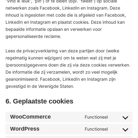
“vind ik leuk”, “pin”) of te delen (bijv. “tweet”) op sociale
netwerken zoals Facebook, LinkedIn en Instagram. Deze
inhoud is ingesloten met code die is afgeleid van Facebook,
LinkedIn en Instagram en plaatst cookies. Deze inhoud kan
bepaalde informatie opslaan en verwerken voor
gepersonaliseerde reclame.
Lees de privacyverklaring van deze partijen door (welke
regelmatig kunnen wijzigen) om te weten wat zij met je
(persoons)gegevens doen die zij via deze cookies verwerken.
De informatie die zij verzamelen, wordt zo veel mogelijk
geanonimiseerd. Facebook, LinkedIn en Instagram zijn
gevestigd in de Verenigde Staten.
6. Geplaatste cookies
WooCommerce
Functioneel
Consent
to
WordPress
Functioneel
service
Consent
woocommer
to