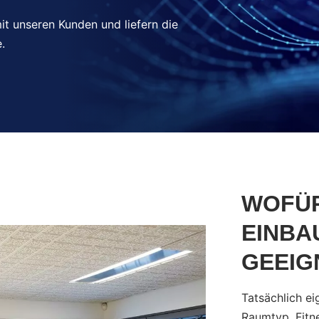
t unseren Kunden und liefern die
.
WOFÜR
EINBA
GEEIG
Tatsächlich ei
Raumtyp. Fitn