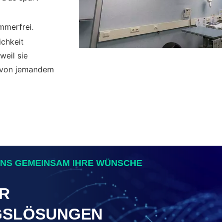
mmerfrei.
ichkeit
weil sie
t von jemandem
UNS GEMEINSAM IHRE WÜNSCHE
ÜR
GSLÖSUNGEN