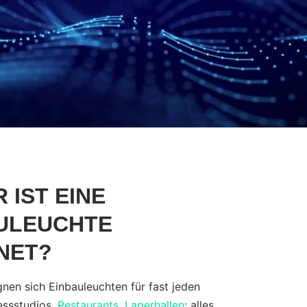
 IST EINE
ULEUCHTE
NET?
gnen sich Einbauleuchten für fast jeden
essstudios,
Restaurants
,
Lagerhallen
: alles