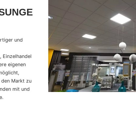
SUNGE
rtiger und
, Einzelhandel
sere eigenen
öglicht,
f den Markt zu
unden mit und
e.