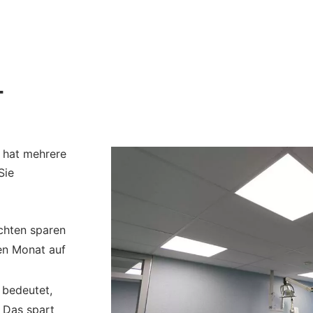
-
 hat mehrere
Sie
chten sparen
en Monat auf
 bedeutet,
. Das spart