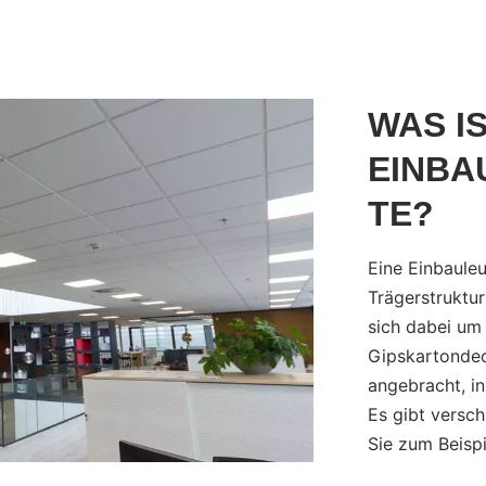
WAS IS
EINBA
TE?
Eine Einbauleuc
Trägerstruktur 
sich dabei um
Gipskartondec
angebracht, in
Es gibt versc
Sie zum Beisp