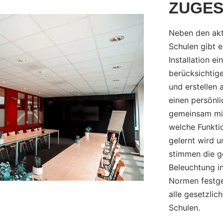
ZUGES
Neben den aktu
Schulen gibt e
Installation e
berücksichtig
und erstellen 
einen persönl
gemeinsam mit 
welche Funkti
gelernt wird 
stimmen die g
Beleuchtung i
Normen festgel
alle gesetzlic
Schulen.