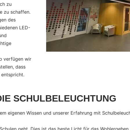
ch zu
e zu schaffen.
gen des
chiedenen LED-
und
chtige
 verfügen wir
tellen, dass
entspricht.
 DIE SCHULBELEUCHTUNG
rem eigenen Wissen und unserer Erfahrung mit Schulbeleu
Schulen geht. Dies ist das beste Licht für das Wohlergehen