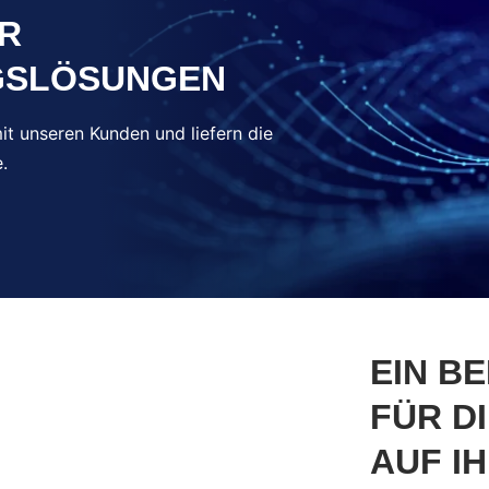
ÜR
GSLÖSUNGEN
t unseren Kunden und liefern die
.
EIN B
FÜR D
AUF I