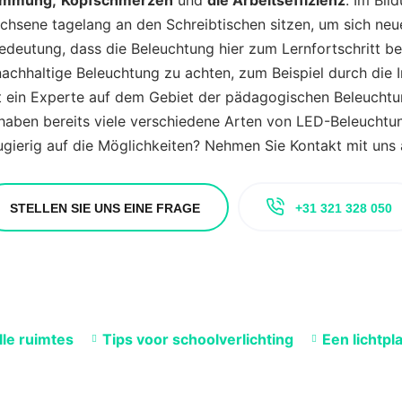
timmung
,
Kopfschmerzen
und
die Arbeitseffizienz
. Im Bil
chsene tagelang an den Schreibtischen sitzen, um sich neu
deutung, dass die Beleuchtung hier zum Lernfortschritt bei
nachhaltige Beleuchtung zu achten, zum Beispiel durch die 
t ein Experte auf dem Gebiet der pädagogischen Beleuchtu
 haben bereits viele verschiedene Arten von LED-Beleuchtung
gierig auf die Möglichkeiten? Nehmen Sie Kontakt mit uns 
STELLEN SIE UNS EINE FRAGE
+31 321 328 050
lle ruimtes
Tips voor schoolverlichting
Een lichtpl