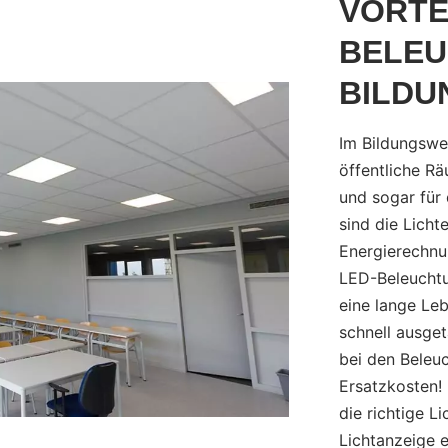
VORTE
BELEU
BILDU
Im Bildungswe
öffentliche R
und sogar für
sind die Licht
Energierechnun
LED-Beleuchtu
eine lange Le
schnell ausge
bei den Beleu
Ersatzkosten!
die richtige 
Lichtanzeige e