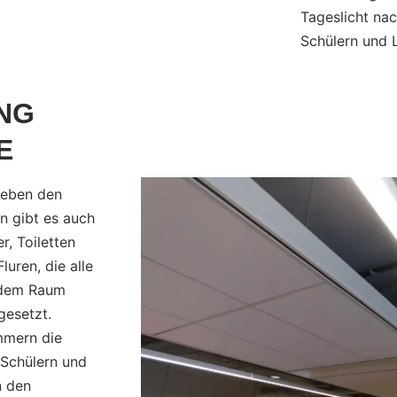
Tageslicht na
Schülern und L
NG
E
Neben den
n gibt es auch
, Toiletten
uren, die alle
jedem Raum
gesetzt.
mmern die
 Schülern und
n den