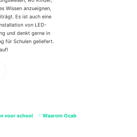
dungswesen, wo Kinder,
es Wissen anzueignen,
trägt. Es ist auch eine
Installation von LED-
ng und denkt gerne in
 für Schulen geliefert.
auf!
an voor school
Waarom Ocab